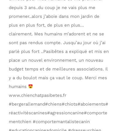
depuis 3 ans..du coup je ne vais plus me
promener..alors j’aboie dans mon jardin de
plus en plus fort, de plus en plus…
clairement. Mes humains m’adorent et ne se
sont pas rendus compte. Jusqu’au jour où j’ai
parlé plus fort ..Pasibêtes a expliqué et mis en
place un nouvel environnement, un nouveau
budget temps et de meilleures associations. Il
y a du boulot mais ça vaut le coup. Merci mes
humains
www.chienchatpasibetes.fr
#bergerallemand#chiens#chiots#aboiements#
réactivitéscanines#agressioncanine#comporte
mentchien #comportemantalistecanin
#educationcanineadomicile #dresseurchien