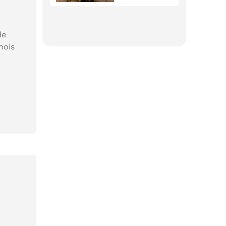
de
nois