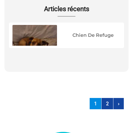
Articles récents
Chien De Refuge
N
a
N
1
2
›
v
i
e
g
x