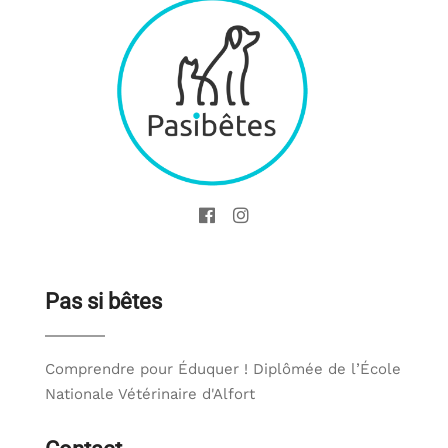
a
t
t
i
s
o
e
n
t
d
e
o
s
f
a
p
r
Pas si bêtes
t
o
i
s
c
Comprendre pour Éduquer ! Diplômée de l’École
t
l
Nationale Vétérinaire d'Alfort
e
s