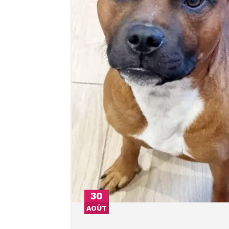
30
AOÛT