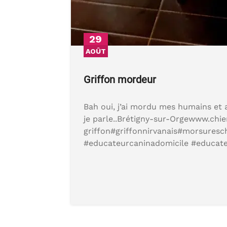
29
AOÛT
Griffon mordeur
Bah oui, j’ai mordu mes humains et
je parle..Brétigny-sur-Orgewww.chie
griffon#griffonnirvanais#morsures
#educateurcaninadomicile #educat