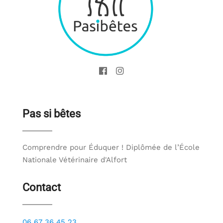
o
e
n
t
d
e
o
s
f
a
p
r
Pas si bêtes
t
o
i
s
c
Comprendre pour Éduquer ! Diplômée de l’École
t
l
Nationale Vétérinaire d'Alfort
e
s
Contact
s
06 67 36 45 23