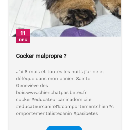
11
DÉC
Cocker malpropre ?
J’ai 8 mois et toutes les nuits j’urine et
défèque dans mon panier. Sainte
Geneviève des
bois.www.chienchatpasibetes.fr
cocker#educateurcaninadomicile
#educateurcanin91#comportementchien#c
omportementalistecanin #pasibetes