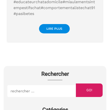
#educateurchatadomicile#miaulementsint
empestifschat#comportementalistechat91
#pasibetes
LIRE PLUS
Rechercher
GO!
Catégories