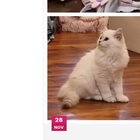
28
NOV