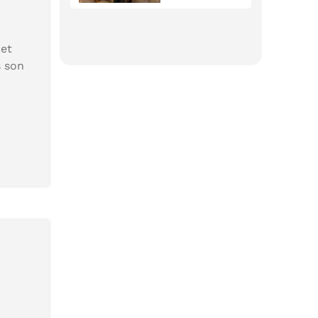
 et
s son