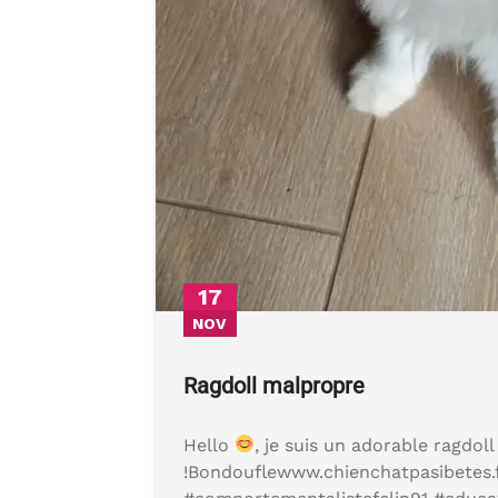
17
NOV
Ragdoll malpropre
Hello
, je suis un adorable ragdoll 
!Bondouflewww.chienchatpasibetes