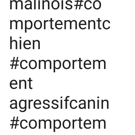
malinois#co
mportementc
hien
#comportem
ent
agressifcanin
#comportem