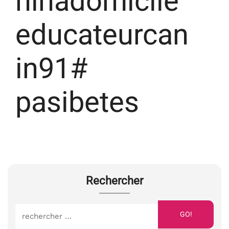
ninadomicile
educateurcan
in91#
pasibetes
Rechercher
GO!