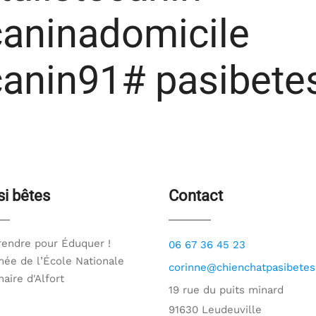
aninadomicile
anin91# pasibete
si bêtes
Contact
endre pour Éduquer !
06 67 36 45 23
ée de l’École Nationale
corinne@chienchatpasibetes.
naire d'Alfort
19 rue du puits minard
91630 Leudeuville