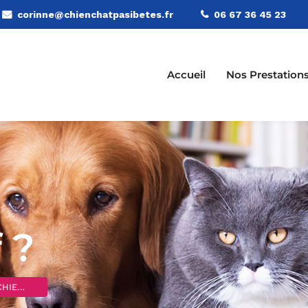
corinne@chienchatpasibetes.fr
06 67 36 45 23
Accueil
Nos Prestation
f ?
IENS
>
Staff réactif ?