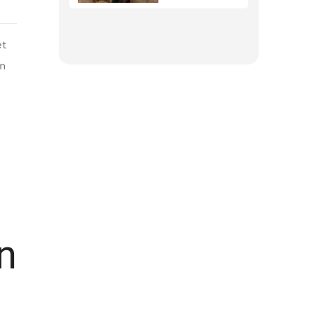
et
un
n