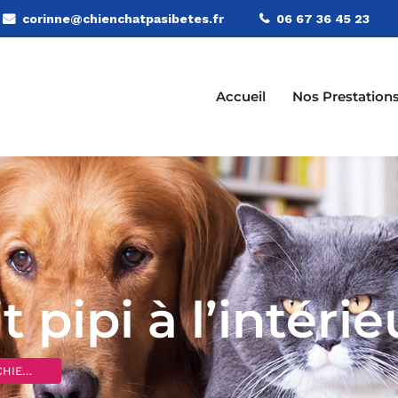
corinne@chienchatpasibetes.fr
06 67 36 45 23
Accueil
Nos Prestation
t pipi à l’intérie
IENS
>
Spitz qui fait pipi à l’intérieur