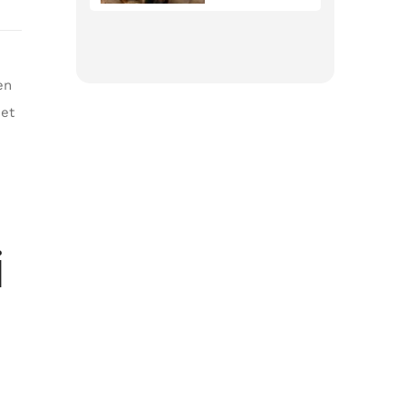
en
 et
i