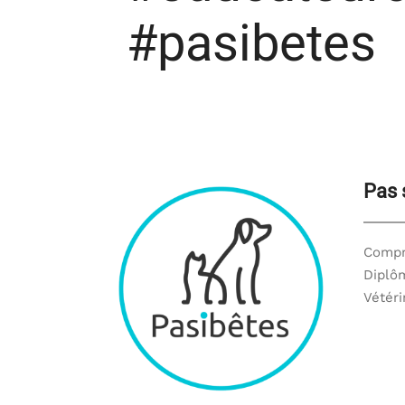
#pasibetes
Pas 
Compr
Diplôm
Vétéri