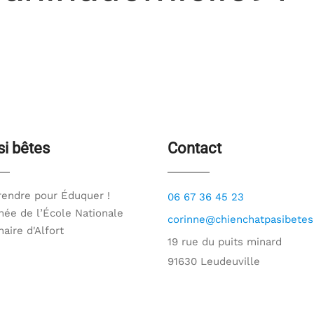
si bêtes
Contact
endre pour Éduquer !
06 67 36 45 23
ée de l’École Nationale
corinne@chienchatpasibetes.
naire d'Alfort
19 rue du puits minard
91630 Leudeuville