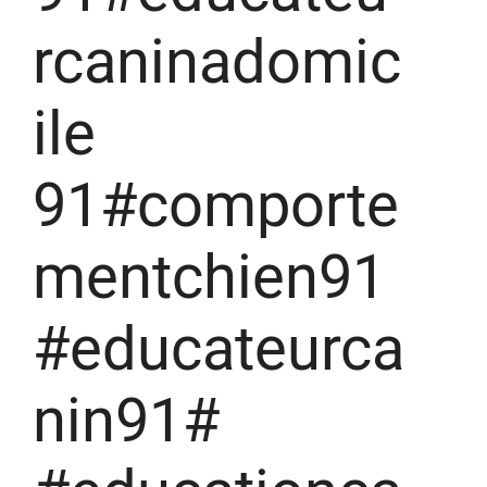
rcaninadomic
ile
91#comporte
mentchien91
#educateurca
nin91#