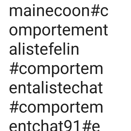
mainecoon#c
omportement
alistefelin
#comportem
entalistechat
#comportem
entchat91#e