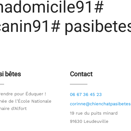
nadomicile91#
anin91# pasibete
si bêtes
Contact
endre pour Éduquer !
06 67 36 45 23
ée de l’École Nationale
corinne@chienchatpasibetes.
naire d'Alfort
19 rue du puits minard
91630 Leudeuville