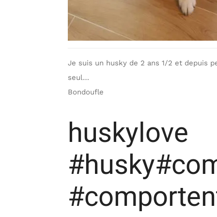
Je suis un husky de 2 ans 1/2 et depuis pe
seul…
Bondoufle
huskylove
#husky#com
#comportent