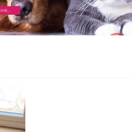
IENS
>
Husky destructeur, fatalité ou résolvable ?