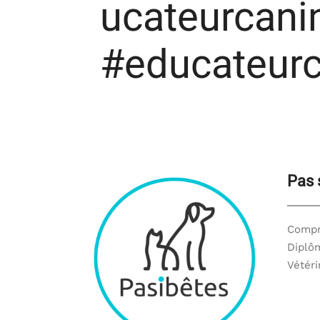
ucateurcani
#educateurc
Pas 
Compr
Diplôm
Vétéri