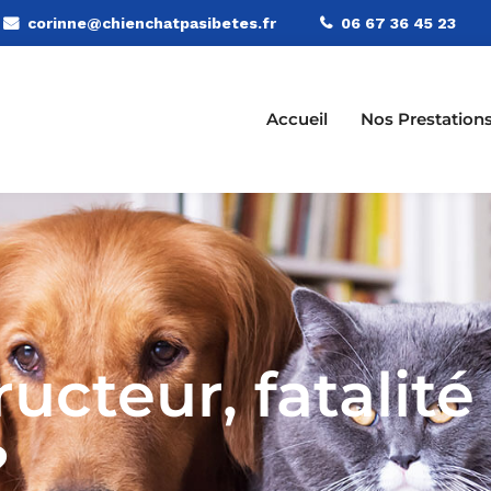
corinne@chienchatpasibetes.fr
06 67 36 45 23
Accueil
Nos Prestation
ucteur, fatalité
?