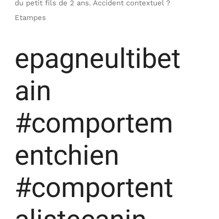
du petit fils de 2 ans. Accident contextuel ?
Etampes
epagneultibet
ain
#comportem
entchien
#comportent