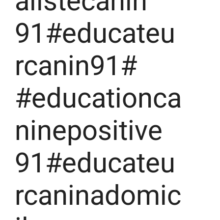
alistecanin
91#educateu
rcanin91#
#educationca
ninepositive
91#educateu
rcaninadomic