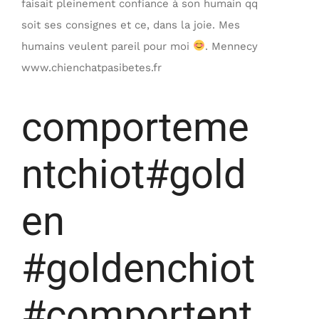
faisait pleinement confiance à son humain qq
soit ses consignes et ce, dans la joie. Mes
humains veulent pareil pour moi
. Mennecy
www.chienchatpasibetes.fr
comporteme
ntchiot#gold
en
#goldenchiot
#comportent