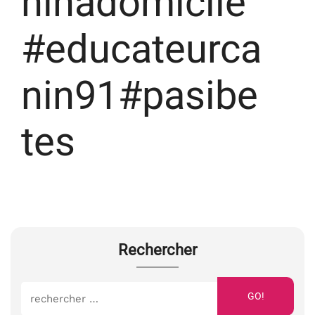
ninadomicile
#educateurca
nin91#pasibe
tes
Rechercher
GO!