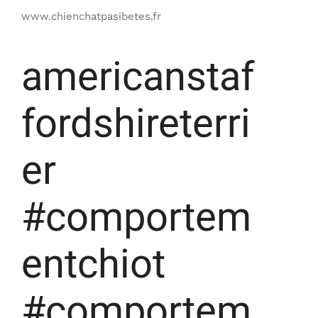
www.chienchatpasibetes.fr
americanstaf
fordshireterri
er
#comportem
entchiot
#comportem