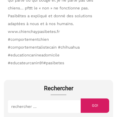
qui parle ou qui bouge et je ne parle pas des
chiens… pfttt le « non » ne fonctionne pas.
Pasibêtes a expliqué et donné des solutions
adaptées à nous et à nos humains.
www.chienchaypasibetes.fr
#comportementchien
#comportementalistecain #chihuahua
#educationcanineadomicile
#educateurcanin91#pasibetes
Rechercher
GO!