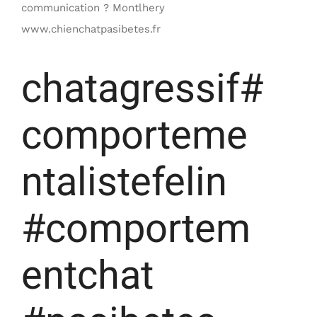
communication ? Montlhery
www.chienchatpasibetes.fr
chatagressif#
comporteme
ntalistefelin
#comportem
entchat