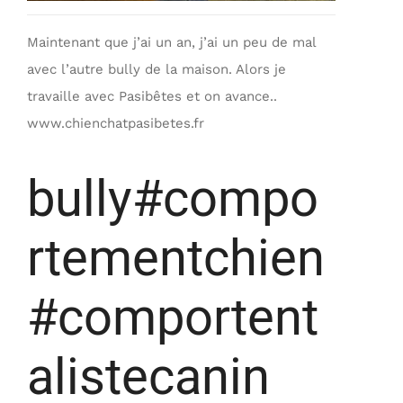
Maintenant que j’ai un an, j’ai un peu de mal
avec l’autre bully de la maison. Alors je
travaille avec Pasibêtes et on avance..
www.chienchatpasibetes.fr
bully#compo
rtementchien
#comportent
alistecanin