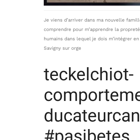
Je viens d’arriver dans ma nouvelle famill
comprendre pour m’apprendre la propreté
humains dans lequel je dois m’intégrer en
Savigny sur orge
teckelchiot-
comporteme
ducateurcan
#pasibetes