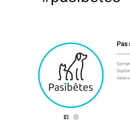
Pas 
Compr
Diplôm
Vétéri