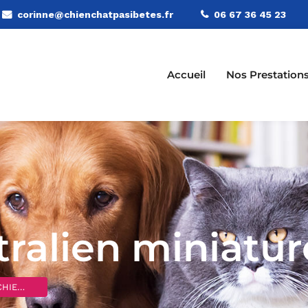
corinne@chienchatpasibetes.fr
06 67 36 45 23
Accueil
Nos Prestation
ralien miniatur
IENS
>
Berger Australien miniature