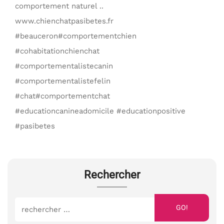
comportement naturel ..
www.chienchatpasibetes.fr
#beauceron#comportementchien
#cohabitationchienchat
#comportementalistecanin
#comportementalistefelin
#chat#comportementchat
#educationcanineadomicile #educationpositive
#pasibetes
Rechercher
GO!