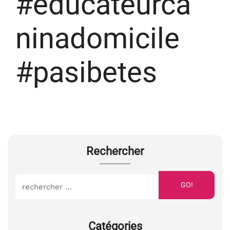
#educateurca
ninadomicile
#pasibetes
Rechercher
GO!
Catégories