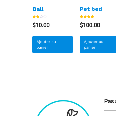
Ball
Pet bed
Note
Note
$
10.00
$
100.00
3.00
5.00
sur 5
sur 5
Ajouter au
Ajouter au
panier
panier
Pas 