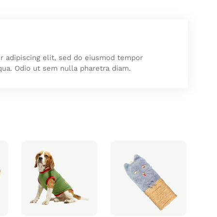
e
R
a
i
n
r adipiscing elit, sed do eiusmod tempor
c
qua. Odio ut sem nulla pharetra diam.
o
a
t