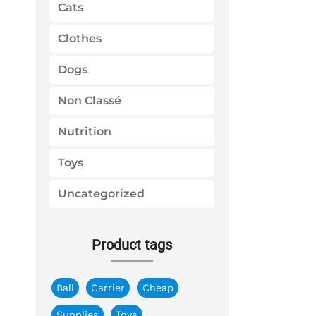
:
Cats
Clothes
Dogs
Non Classé
Nutrition
Toys
Uncategorized
Product tags
Ball
Carrier
Cheap
Supplies
Toys