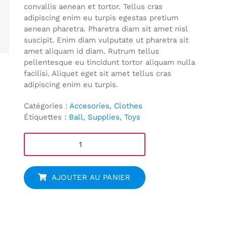
convallis aenean et tortor. Tellus cras
adipiscing enim eu turpis egestas pretium
aenean pharetra. Pharetra diam sit amet nisl
suscipit. Enim diam vulputate ut pharetra sit
amet aliquam id diam. Rutrum tellus
pellentesque eu tincidunt tortor aliquam nulla
facilisi. Aliquet eget sit amet tellus cras
adipiscing enim eu turpis.
Catégories :
Accesories
,
Clothes
Étiquettes :
Ball
,
Supplies
,
Toys
q
u
a
n
AJOUTER AU PANIER
t
i
t
é
d