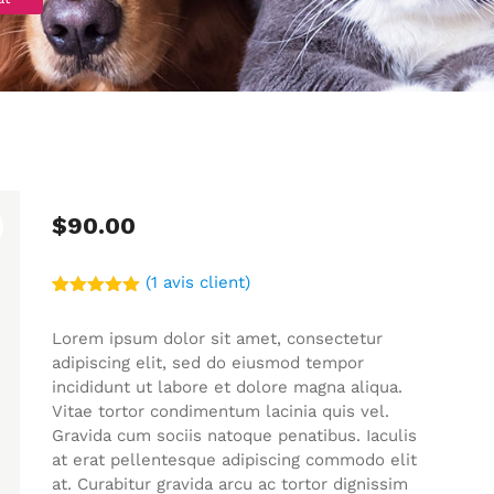
$
90.00
(
1
avis client)
Noté
1
5.00
sur 5
Lorem ipsum dolor sit amet, consectetur
basé sur
notation
adipiscing elit, sed do eiusmod tempor
client
incididunt ut labore et dolore magna aliqua.
Vitae tortor condimentum lacinia quis vel.
Gravida cum sociis natoque penatibus. Iaculis
at erat pellentesque adipiscing commodo elit
at. Curabitur gravida arcu ac tortor dignissim