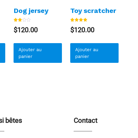
Dog jersey
Toy scratcher
Note
Note
$
120.00
$
120.00
3.00
5.00
sur 5
sur 5
Ajouter au
Ajouter au
panier
panier
si bêtes
Contact