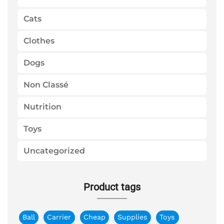
r
:
Cats
Clothes
Dogs
Non Classé
Nutrition
Toys
Uncategorized
Product tags
Ball
Carrier
Cheap
Supplies
Toys